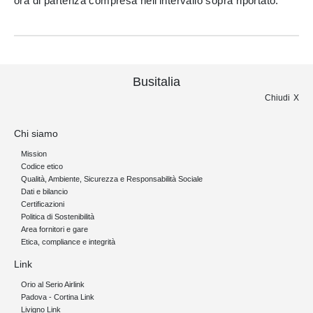
ora di partenza compresa nell’intervallo sopra riportato.
Busitalia
Chiudi
Chi siamo
Mission
Codice etico
Qualità, Ambiente, Sicurezza e Responsabilità Sociale
Dati e bilancio
Certificazioni
Politica di Sostenibilità
Area fornitori e gare
Etica, compliance e integrità
Link
Orio al Serio Airlink
Padova - Cortina Link
Livigno Link