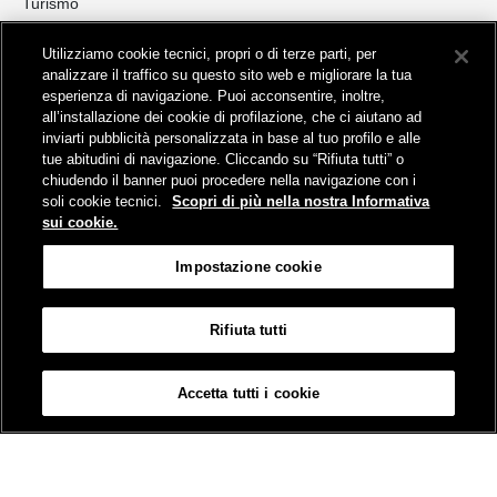
Turismo
Collegamento The Mall Firenze | Servizio THE MALL BY BUS
Utilizziamo cookie tecnici, propri o di terze parti, per
Servizi per aeroporti
analizzare il traffico su questo sito web e migliorare la tua
Servizi di noleggio con conducente
esperienza di navigazione. Puoi acconsentire, inoltre,
Servizio di navigazione sul Lago Trasimeno
all’installazione dei cookie di profilazione, che ci aiutano ad
News e comunicati stampa
inviarti pubblicità personalizzata in base al tuo profilo e alle
tue abitudini di navigazione. Cliccando su “Rifiuta tutti” o
Comunicati stampa
chiudendo il banner puoi procedere nella navigazione con i
Busitalia – Sita Nord
, Gruppo FS Italiane, è attiva nei servizi di
soli cookie tecnici.
Scopri di più nella nostra Informativa
trasporto locale in Italia ed all'estero, che gestisce direttamente o
sui cookie.
attraverso società controllate.
Sede Amministrativa:
Viale Fratelli Rosselli, 80 - 50123 Firenze
Impostazione cookie
Sede Legale:
P.zza della Croce Rossa, 1 - 00161 Roma
Rifiuta tutti
Informativa sui cookies
Accessibilità
Mappa
Impostazione cookie
Accetta tutti i cookie
© Gruppo FS Italiane 2019
Contatti e Assistenza
Termini e condizioni
Protezione dati personali
Partita Iva Busitalia - Sita Nord S.r.l. 06473721006