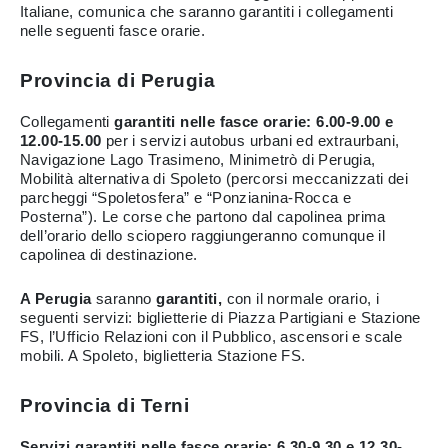
Italiane, comunica che saranno garantiti i collegamenti
nelle seguenti fasce orarie.
Provincia di Perugia
Collegamenti
garantiti nelle fasce orarie: 6.00-9.00 e
12.00-15.00
per i servizi autobus urbani ed extraurbani,
Navigazione Lago Trasimeno, Minimetrò di Perugia,
Mobilità alternativa di Spoleto (percorsi meccanizzati dei
parcheggi “Spoletosfera” e “Ponzianina-Rocca e
Posterna”). Le corse che partono dal capolinea prima
dell’orario dello sciopero raggiungeranno comunque il
capolinea di destinazione.
A Perugia
saranno
garantiti,
con il normale orario, i
seguenti servizi:
biglietterie di Piazza Partigiani e Stazione
FS, l’Ufficio Relazioni con il Pubblico, ascensori e scale
mobili. A Spoleto, biglietteria Stazione FS.
Provincia di Terni
Servizi garantiti nelle fasce orarie: 6.30-9.30 e 12.30-