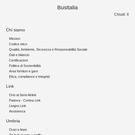
Busitalia
Chiudi
Chi siamo
Mission
Codice etico
Qualità, Ambiente, Sicurezza e Responsabilità Sociale
Dati e bilancio
Certificazioni
Politica di Sostenibilità
Area fornitori e gare
Etica, compliance e integrità
Link
Orio al Serio Airlink
Padova - Cortina Link
Livigno Link
Assistenza
Umbria
Orari e linee