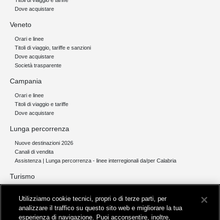
Titoli di viaggio e tariffe
Dove acquistare
Veneto
Orari e linee
Titoli di viaggio, tariffe e sanzioni
Dove acquistare
Società trasparente
Campania
Orari e linee
Titoli di viaggio e tariffe
Dove acquistare
Lunga percorrenza
Nuove destinazioni 2026
Canali di vendita
Assistenza | Lunga percorrenza - linee interregionali da/per Calabria
Turismo
Collegamento The Mall Firenze | Servizio THE MALL BY BUS
Utilizziamo cookie tecnici, propri o di terze parti, per
Servizi per aeroporti
analizzare il traffico su questo sito web e migliorare la tua
Servizi di noleggio con conducente
esperienza di navigazione. Puoi acconsentire, inoltre,
Servizio di navigazione sul Lago Trasimeno