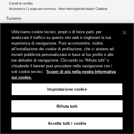
Canali di vendita
Assistenza | Lunga percorrenza - linee interregionali da/per Calabria
Turismo
Collegamento The Mall Firenze | Servizio THE MALL BY BUS
Utilizziamo cookie tecnici, propri o di terze parti, per
Servizi per aeroporti
analizzare il traffico su questo sito web e migliorare la tua
Servizi di noleggio con conducente
esperienza di navigazione. Puoi acconsentire, inoltre,
Servizio di navigazione sul Lago Trasimeno
all’installazione dei cookie di profilazione, che ci aiutano ad
News e comunicati stampa
inviarti pubblicità personalizzata in base al tuo profilo e alle
tue abitudini di navigazione. Cliccando su “Rifiuta tutti” o
Comunicati stampa
chiudendo il banner puoi procedere nella navigazione con i
Busitalia – Sita Nord
, Gruppo FS Italiane, è attiva nei servizi di
soli cookie tecnici.
Scopri di più nella nostra Informativa
trasporto locale in Italia ed all'estero, che gestisce direttamente o
sui cookie.
attraverso società controllate.
Sede Amministrativa:
Viale Fratelli Rosselli, 80 - 50123 Firenze
Impostazione cookie
Sede Legale:
P.zza della Croce Rossa, 1 - 00161 Roma
Rifiuta tutti
Informativa sui cookies
Accessibilità
Mappa
Impostazione cookie
Accetta tutti i cookie
© Gruppo FS Italiane 2019
Contatti e Assistenza
Termini e condizioni
Protezione dati personali
Partita Iva Busitalia - Sita Nord S.r.l. 06473721006