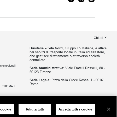
Chiudi
Busitalia – Sita Nord
, Gruppo FS Italiane, è attiva
nei servizi di trasporto locale in Italia ed all'estero,
che gestisce direttamente o attraverso società
controllate.
nterregionali
Sede Amministrativa:
Viale Fratelli Rosselli, 80 -
50123 Firenze
Sede Legale:
P.zza della Croce Rossa, 1 - 00161
Roma
zio THE MALL
meno
 cookie
Rifiuta tutti
Accetta tutti i cookie