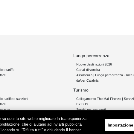
Lunga percorrenza
Nuove destinazioni 2026
io e tariffe
Canali di vendita
tare
Assistenza | Lunga percorrenza - linee i
da/per Calabria
Turismo
gio, tariffe e sanzioni
Collegamento The Mall Firenze | Servi
tare
BY BUS
parente
Servizi per aeroporti
Servizi di noleggio con conducente
ico su questo sito web e migliorare la tua esperienza
Servizio di navigazione sul Lago Trasi
profilazione, che ci aiutano ad inviarti pubblicità
Impostazione
News e comunicati stampa
Cliccando su “Rifiuta tutti” o chiudendo il banner
io e tariffe