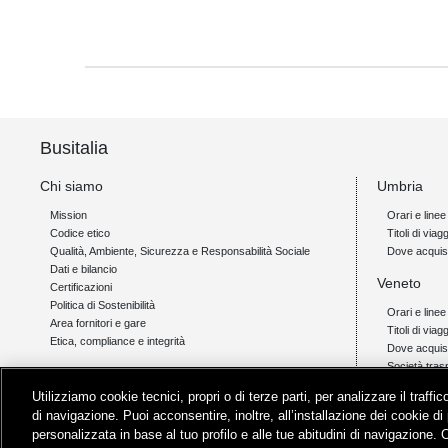
Busitalia
Chi siamo
Umbria
Mission
Orari e linee
Codice etico
Titoli di viagg
Qualità, Ambiente, Sicurezza e Responsabilità Sociale
Dove acquis
Dati e bilancio
Veneto
Certificazioni
Politica di Sostenibilità
Orari e linee
Area fornitori e gare
Titoli di viag
Etica, compliance e integrità
Dove acquis
Società tras
Link
Utilizziamo cookie tecnici, propri o di terze parti, per analizzare il traff
Campania
Orio al Serio Airlink
di navigazione. Puoi acconsentire, inoltre, all’installazione dei cookie di 
Padova - Cortina Link
Orari e linee
personalizzata in base al tuo profilo e alle tue abitudini di navigazione. 
Livigno Link
Titoli di viagg