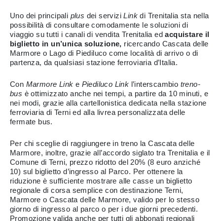
Uno dei principali
plus
dei servizi
Link
di Trenitalia sta nella
possibilità di
consultare comodamente le soluzioni di
viaggio su tutti i canali di vendita Trenitalia
ed
acquistare
il
biglietto
in un’unica soluzione,
ricercando Cascata delle
Marmore o Lago di Piediluco come località di arrivo o di
partenza, da qualsiasi stazione ferroviaria d’Italia.
Con
Marmore Link
e
Piediluco Link
l’interscambio
treno-
bus
è ottimizzato anche nei tempi, a partire da 10 minuti, e
nei modi, grazie alla cartellonistica dedicata nella stazione
ferroviaria di Terni ed alla livrea personalizzata delle
fermate bus.
Per chi sceglie di raggiungere in treno la Cascata delle
Marmore, inoltre, grazie all’accordo siglato tra Trenitalia e il
Comune di Terni, prezzo ridotto del 20% (8 euro anziché
10) sul biglietto d’ingresso al Parco. Per ottenere la
riduzione è sufficiente mostrare alle casse un biglietto
regionale di corsa semplice con destinazione Terni,
Marmore o Cascata delle Marmore, valido per lo stesso
giorno di ingresso al parco o per i due giorni precedenti.
Promozione valida anche per tutti gli abbonati regionali