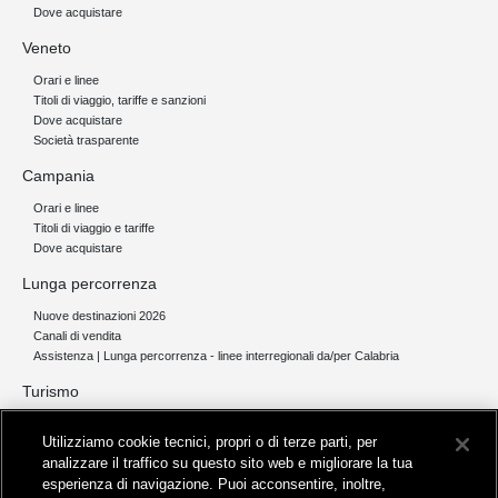
Dove acquistare
Veneto
Orari e linee
Titoli di viaggio, tariffe e sanzioni
Dove acquistare
Società trasparente
Campania
Orari e linee
Titoli di viaggio e tariffe
Dove acquistare
Lunga percorrenza
Nuove destinazioni 2026
Canali di vendita
Assistenza | Lunga percorrenza - linee interregionali da/per Calabria
Turismo
Collegamento The Mall Firenze | Servizio THE MALL BY BUS
Utilizziamo cookie tecnici, propri o di terze parti, per
Servizi per aeroporti
analizzare il traffico su questo sito web e migliorare la tua
Servizi di noleggio con conducente
esperienza di navigazione. Puoi acconsentire, inoltre,
Servizio di navigazione sul Lago Trasimeno