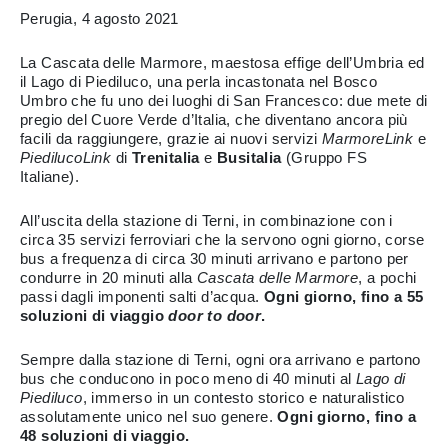
Perugia, 4 agosto 2021
La Cascata delle Marmore, maestosa effige dell’Umbria ed
il Lago di Piediluco, una perla incastonata nel Bosco
Umbro che fu uno dei luoghi di San Francesco: due mete di
pregio del Cuore Verde d’Italia, che diventano ancora più
facili da raggiungere, grazie ai nuovi servizi
MarmoreLink
e
PiedilucoLink
di
Trenitalia
e
Busitalia
(Gruppo FS
Italiane).
All’uscita della stazione di Terni, in combinazione con i
circa 35 servizi ferroviari che la servono ogni giorno, corse
bus a frequenza di circa 30 minuti arrivano e partono per
condurre in 20 minuti
alla
Cascata delle Marmore
, a pochi
passi dagli imponenti salti d’acqua.
Ogni giorno, fino a 55
soluzioni di viaggio
door to door
.
Sempre dalla stazione di Terni, ogni ora arrivano e partono
bus che conducono in poco meno di 40 minuti al
Lago di
Piediluco
, immerso in un contesto storico e naturalistico
assolutamente unico nel suo genere.
Ogni giorno, fino a
48 soluzioni di viaggio.