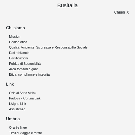
Busitalia
Chiudi
Chi siamo
Mission
Codice etico
Qualità, Ambiente, Sicurezza e Responsabilità Sociale
Dati e bilancio
Certificazioni
Politica di Sostenibilità
Area fornitori e gare
Etica, compliance e integrità
Link
Orio al Serio Airlink
Padova - Cortina Link
Livigno Link
Assistenza
Umbria
Orari e linee
Titoli di viaggio e tariffe