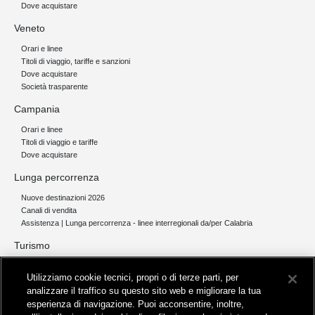
Dove acquistare
Veneto
Orari e linee
Titoli di viaggio, tariffe e sanzioni
Dove acquistare
Società trasparente
Campania
Orari e linee
Titoli di viaggio e tariffe
Dove acquistare
Lunga percorrenza
Nuove destinazioni 2026
Canali di vendita
Assistenza | Lunga percorrenza - linee interregionali da/per Calabria
Turismo
Collegamento The Mall Firenze | Servizio THE MALL BY BUS
Utilizziamo cookie tecnici, propri o di terze parti, per
Servizi per aeroporti
analizzare il traffico su questo sito web e migliorare la tua
Servizi di noleggio con conducente
esperienza di navigazione. Puoi acconsentire, inoltre,
Servizio di navigazione sul Lago Trasimeno