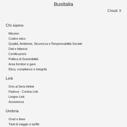
Busitalia
Chiudi
Chi siamo
Mission
Codice etico
Qualità, Ambiente, Sicurezza e Responsabilità Sociale
Dati e bilancio
Certificazioni
Politica di Sostenibilità
Area fornitori e gare
Etica, compliance e integrità
Link
Orio al Serio Airlink
Padova - Cortina Link
Livigno Link
Assistenza
Umbria
Orari e linee
Titoli di viaggio e tariffe