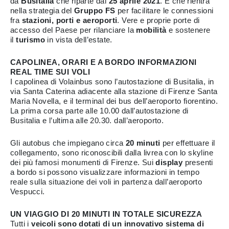
da
Busitalia
che riparte dal
25 aprile 2021
. E che rientra
nella strategia del
Gruppo FS
per facilitare le connessioni
fra
stazioni, porti e aeroporti
. Vere e proprie porte di
accesso del Paese per rilanciare la
mobilità
e sostenere
il
turismo
in vista dell’estate.
CAPOLINEA, ORARI E A BORDO INFORMAZIONI
REAL TIME SUI VOLI
I capolinea di Volainbus sono l’autostazione di Busitalia, in
via Santa Caterina adiacente alla stazione di Firenze Santa
Maria Novella, e il terminal dei bus dell’aeroporto fiorentino.
La prima corsa parte alle 10.00 dall’autostazione di
Busitalia e l’ultima alle 20.30. dall’aeroporto.
Gli autobus che impiegano circa
20 minuti
per effettuare il
collegamento, sono riconoscibili dalla livrea con lo skyline
dei più famosi monumenti di Firenze. Sui
display
presenti
a bordo si possono visualizzare informazioni in tempo
reale sulla situazione dei voli in partenza dall’aeroporto
Vespucci.
UN VIAGGIO DI 20 MINUTI IN TOTALE SICUREZZA
Tutti i
veicoli sono dotati di un innovativo sistema di