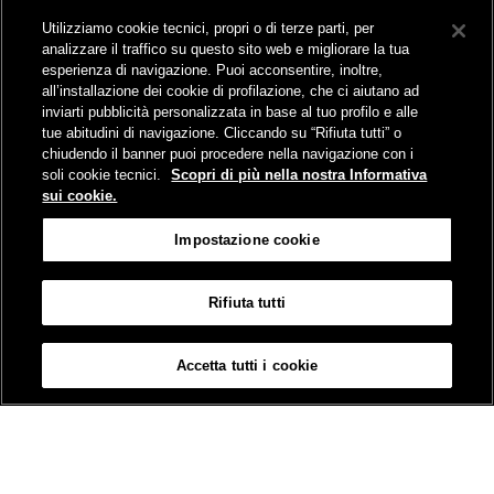
Collegamento The Mall Firenze | Servizio THE MALL BY BUS
Utilizziamo cookie tecnici, propri o di terze parti, per
Servizi per aeroporti
analizzare il traffico su questo sito web e migliorare la tua
Servizi di noleggio con conducente
esperienza di navigazione. Puoi acconsentire, inoltre,
Servizio di navigazione sul Lago Trasimeno
all’installazione dei cookie di profilazione, che ci aiutano ad
News e comunicati stampa
inviarti pubblicità personalizzata in base al tuo profilo e alle
tue abitudini di navigazione. Cliccando su “Rifiuta tutti” o
Comunicati stampa
chiudendo il banner puoi procedere nella navigazione con i
Busitalia – Sita Nord
, Gruppo FS Italiane, è attiva nei servizi di
soli cookie tecnici.
Scopri di più nella nostra Informativa
trasporto locale in Italia ed all'estero, che gestisce direttamente o
sui cookie.
attraverso società controllate.
Sede Amministrativa:
Viale Fratelli Rosselli, 80 - 50123 Firenze
Impostazione cookie
Sede Legale:
P.zza della Croce Rossa, 1 - 00161 Roma
Rifiuta tutti
Informativa sui cookies
Accessibilità
Mappa
Impostazione cookie
Accetta tutti i cookie
© Gruppo FS Italiane 2019
Contatti e Assistenza
Termini e condizioni
Protezione dati personali
Partita Iva Busitalia - Sita Nord S.r.l. 06473721006