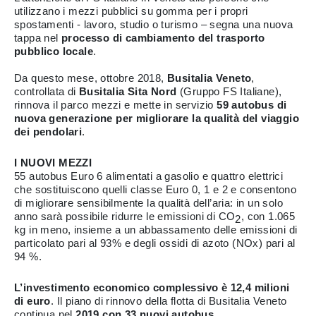
utilizzano i mezzi pubblici su gomma per i propri
spostamenti - lavoro, studio o turismo – segna una nuova
tappa nel
processo di cambiamento del trasporto
pubblico locale
.
Da questo mese, ottobre 2018,
Busitalia Veneto
,
controllata di
Busitalia Sita Nord
(Gruppo FS Italiane),
rinnova il parco mezzi e mette in servizio
59 autobus di
nuova generazione per migliorare la qualità del viaggio
dei pendolari
.
I NUOVI MEZZI
55 autobus Euro 6 alimentati a gasolio e quattro elettrici
che sostituiscono quelli classe Euro 0, 1 e 2 e consentono
di migliorare sensibilmente la qualità dell’aria: in un solo
anno sarà possibile ridurre le emissioni di CO
, con 1.065
2
kg in meno, insieme a un abbassamento delle emissioni di
particolato pari al 93% e degli ossidi di azoto (NOx) pari al
94 %.
L’investimento economico complessivo è 12,4 milioni
di euro
. Il piano di rinnovo della flotta di Busitalia Veneto
continua nel
2019 con 33 nuovi autobus
.