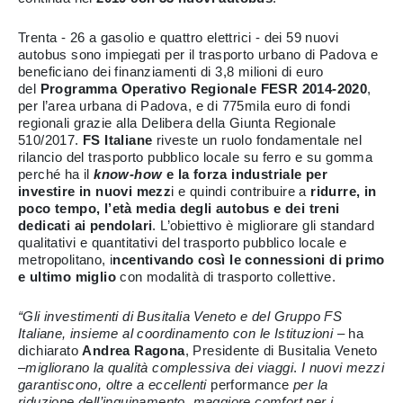
Trenta - 26 a gasolio e quattro elettrici - dei 59 nuovi
autobus sono impiegati per il trasporto urbano di Padova e
beneficiano dei finanziamenti di 3,8 milioni di euro
del
Programma Operativo Regionale FESR 2014-2020
,
per l’area urbana di Padova, e di 775mila euro di fondi
regionali grazie alla Delibera della Giunta Regionale
510/2017.
FS Italiane
riveste un ruolo fondamentale nel
rilancio del trasporto pubblico locale su ferro e su gomma
perché ha il
know-how
e la forza industriale per
investire in nuovi mezz
i e quindi contribuire a
ridurre, in
poco tempo, l’età media degli autobus e dei treni
dedicati ai pendolari
. L’obiettivo è migliorare gli standard
qualitativi e quantitativi del trasporto pubblico locale e
metropolitano, i
ncentivando così le connessioni di primo
e ultimo miglio
con modalità di trasporto collettive.
“Gli investimenti di Busitalia Veneto e del Gruppo FS
Italiane, insieme al coordinamento con le Istituzioni –
ha
dichiarato
Andrea Ragona
, Presidente di Busitalia Veneto
–
migliorano la qualità complessiva dei viaggi
.
I nuovi mezzi
garantiscono, oltre a eccellenti
performance
per la
riduzione dell’inquinamento, maggiore comfort per i