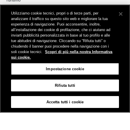
Turismo
Collegamento The Mall Firenze | Servizio THE MALL BY BUS
Utilizziamo cookie tecnici, propri o di terze parti, per
Servizi per aeroporti
analizzare il traffico su questo sito web e migliorare la tua
Servizi di noleggio con conducente
esperienza di navigazione. Puoi acconsentire, inoltre,
Servizio di navigazione sul Lago Trasimeno
all’installazione dei cookie di profilazione, che ci aiutano ad
News e comunicati stampa
inviarti pubblicità personalizzata in base al tuo profilo e alle
tue abitudini di navigazione. Cliccando su “Rifiuta tutti” o
Comunicati stampa
chiudendo il banner puoi procedere nella navigazione con i
Busitalia – Sita Nord
, Gruppo FS Italiane, è attiva nei servizi di
soli cookie tecnici.
Scopri di più nella nostra Informativa
trasporto locale in Italia ed all'estero, che gestisce direttamente o
sui cookie.
attraverso società controllate.
Sede Amministrativa:
Viale Fratelli Rosselli, 80 - 50123 Firenze
Impostazione cookie
Sede Legale:
P.zza della Croce Rossa, 1 - 00161 Roma
Rifiuta tutti
Informativa sui cookies
Accessibilità
Mappa
Impostazione cookie
Accetta tutti i cookie
© Gruppo FS Italiane 2019
Contatti e Assistenza
Termini e condizioni
Protezione dati personali
Partita Iva Busitalia - Sita Nord S.r.l. 06473721006