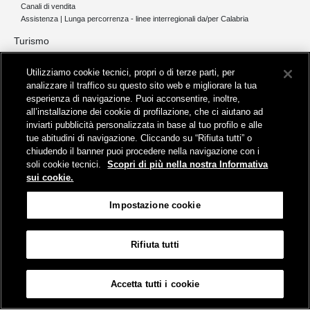
Canali di vendita
Assistenza | Lunga percorrenza - linee interregionali da/per Calabria
Turismo
Collegamento The Mall Firenze | Servizio THE MALL BY BUS
Utilizziamo cookie tecnici, propri o di terze parti, per
Servizi per aeroporti
analizzare il traffico su questo sito web e migliorare la tua
Servizi di noleggio con conducente
esperienza di navigazione. Puoi acconsentire, inoltre,
Servizio di navigazione sul Lago Trasimeno
all’installazione dei cookie di profilazione, che ci aiutano ad
News e comunicati stampa
inviarti pubblicità personalizzata in base al tuo profilo e alle
tue abitudini di navigazione. Cliccando su “Rifiuta tutti” o
Comunicati stampa
chiudendo il banner puoi procedere nella navigazione con i
Busitalia – Sita Nord
, Gruppo FS Italiane, è attiva nei servizi di
soli cookie tecnici.
Scopri di più nella nostra Informativa
trasporto locale in Italia ed all'estero, che gestisce direttamente o
sui cookie.
attraverso società controllate.
Sede Amministrativa:
Viale Fratelli Rosselli, 80 - 50123 Firenze
Impostazione cookie
Sede Legale:
P.zza della Croce Rossa, 1 - 00161 Roma
Rifiuta tutti
Informativa sui cookies
Accessibilità
Mappa
Impostazione cookie
Accetta tutti i cookie
© Gruppo FS Italiane 2019
Contatti e Assistenza
Termini e condizioni
Protezione dati personali
Partita Iva Busitalia - Sita Nord S.r.l. 06473721006