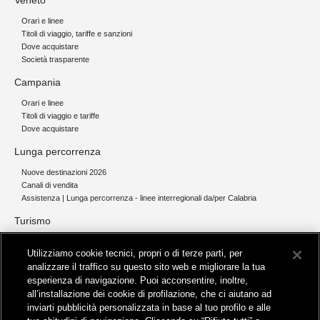
Veneto
Orari e linee
Titoli di viaggio, tariffe e sanzioni
Dove acquistare
Società trasparente
Campania
Orari e linee
Titoli di viaggio e tariffe
Dove acquistare
Lunga percorrenza
Nuove destinazioni 2026
Canali di vendita
Assistenza | Lunga percorrenza - linee interregionali da/per Calabria
Turismo
Collegamento The Mall Firenze | Servizio THE MALL BY BUS
Utilizziamo cookie tecnici, propri o di terze parti, per
Servizi per aeroporti
analizzare il traffico su questo sito web e migliorare la tua
Servizi di noleggio con conducente
esperienza di navigazione. Puoi acconsentire, inoltre,
Servizio di navigazione sul Lago Trasimeno
all’installazione dei cookie di profilazione, che ci aiutano ad
News e comunicati stampa
inviarti pubblicità personalizzata in base al tuo profilo e alle