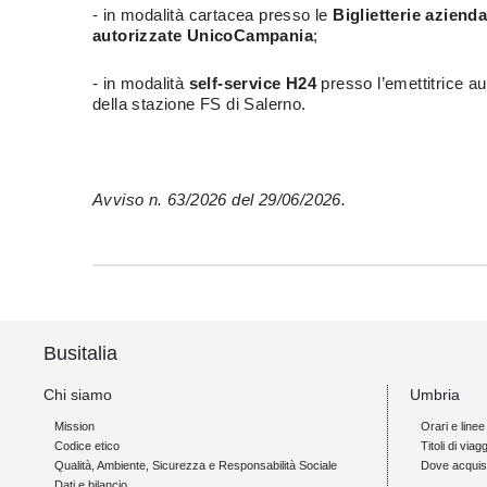
- in modalità cartacea presso le
Biglietterie azienda
autorizzate UnicoCampania
;
- in modalità
self-service H24
presso l’emettitrice aut
della stazione FS di Salerno.
Avviso n. 63/2026 del 29/06/2026.
Busitalia
Chi siamo
Umbria
Mission
Orari e linee
Codice etico
Titoli di viagg
Qualità, Ambiente, Sicurezza e Responsabilità Sociale
Dove acquis
Dati e bilancio