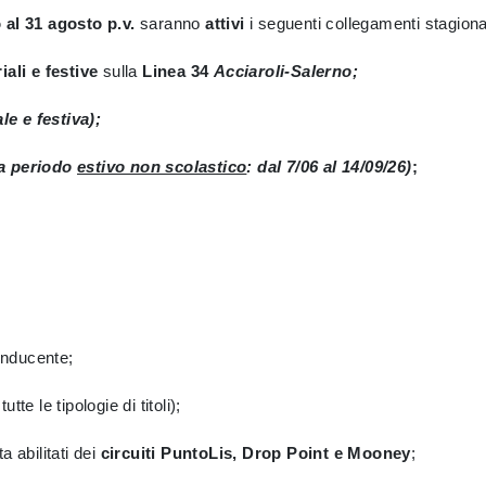
o al 31 agosto p.v.
saranno
attivi
i seguenti collegamenti stagional
iali e festive
sulla
Linea 34
Acciaroli-Salerno;
le e festiva);
iva periodo
estivo non scolastico
: dal 7/06 al 14/09/26)
;
:
onducente;
tutte le tipologie di titoli);
 abilitati dei
circuiti PuntoLis, Drop Point e Mooney
;