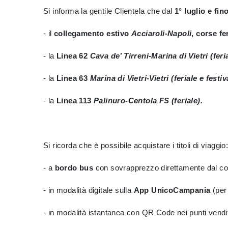
Si informa la gentile Clientela che dal
1° luglio e fin
- il
collegamento estivo
Acciaroli-Napoli
, corse fer
- la
Linea 62
Cava de’ Tirreni-Marina di Vietri (feria
- la
Linea 63
Marina di Vietri-Vietri (feriale e fest
-
la
Linea 113
Palinuro-Centola FS (feriale).
Si ricorda che è possibile acquistare i titoli di viaggio
- a
bordo bus
con sovrapprezzo direttamente dal c
- in modalità digitale sulla
App UnicoCampania
(per 
- in modalità istantanea con QR Code nei punti vendita