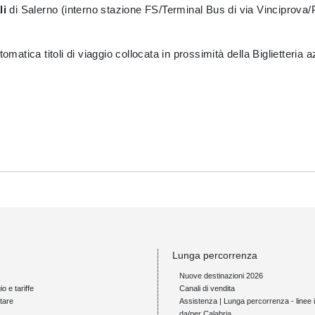
li
di Salerno (interno stazione FS/Terminal Bus di via Vinciprova
omatica titoli di viaggio collocata in prossimità della Biglietteria
Lunga percorrenza
Nuove destinazioni 2026
io e tariffe
Canali di vendita
tare
Assistenza | Lunga percorrenza - linee i
da/per Calabria