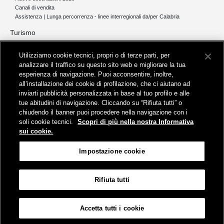
Canali di vendita
Assistenza | Lunga percorrenza - linee interregionali da/per Calabria
Turismo
Collegamento The Mall Firenze | Servizio THE MALL BY BUS
Utilizziamo cookie tecnici, propri o di terze parti, per
Servizi per aeroporti
analizzare il traffico su questo sito web e migliorare la tua
Servizi di noleggio con conducente
esperienza di navigazione. Puoi acconsentire, inoltre,
Servizio di navigazione sul Lago Trasimeno
all’installazione dei cookie di profilazione, che ci aiutano ad
News e comunicati stampa
inviarti pubblicità personalizzata in base al tuo profilo e alle
tue abitudini di navigazione. Cliccando su “Rifiuta tutti” o
Comunicati stampa
chiudendo il banner puoi procedere nella navigazione con i
Busitalia – Sita Nord
, Gruppo FS Italiane, è attiva nei servizi di
soli cookie tecnici.
Scopri di più nella nostra Informativa
trasporto locale in Italia ed all'estero, che gestisce direttamente o
sui cookie.
attraverso società controllate.
Sede Amministrativa:
Viale Fratelli Rosselli, 80 - 50123 Firenze
Impostazione cookie
Sede Legale:
P.zza della Croce Rossa, 1 - 00161 Roma
Rifiuta tutti
Informativa sui cookies
Accessibilità
Mappa
Impostazione cookie
Accetta tutti i cookie
© Gruppo FS Italiane 2019
Contatti e Assistenza
Termini e condizioni