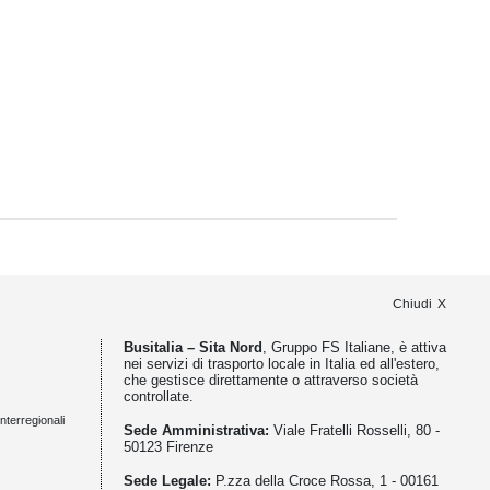
Chiudi
Busitalia – Sita Nord
, Gruppo FS Italiane, è attiva
nei servizi di trasporto locale in Italia ed all'estero,
che gestisce direttamente o attraverso società
controllate.
nterregionali
Sede Amministrativa:
Viale Fratelli Rosselli, 80 -
50123 Firenze
Sede Legale:
P.zza della Croce Rossa, 1 - 00161