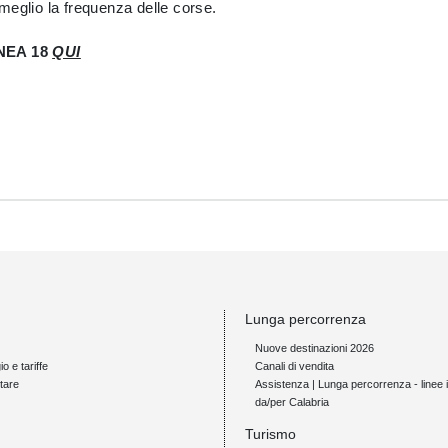
e meglio la frequenza delle corse.
NEA 18
QUI
Lunga percorrenza
Nuove destinazioni 2026
io e tariffe
Canali di vendita
tare
Assistenza | Lunga percorrenza - linee i
da/per Calabria
Turismo