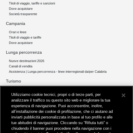
Titoli di viaggio, tariffe e sanzioni
Dove acquistare
Società trasparente
Campania
Orari e linee
Titoli di viaggio e tariffe
Dove acquistare
Lunga percorrenza
Nuove destinazioni 2026
Canali di vendita
Assistenza | Lunga percorrenza - linee interregionali da/per Calabria
Turismo
Collegamento The Mall Firenze | Servizio THE MALL BY BUS
Utilizziamo cookie tecnici, propri o di terze parti, per
Servizi per aeroporti
analizzare il traffico su questo sito web e migliorare la tua
Servizi di noleggio con conducente
esperienza di navigazione. Puoi acconsentire, inoltre,
Servizio di navigazione sul Lago Trasimeno
all’installazione dei cookie di profilazione, che ci aiutano ad
News e comunicati stampa
inviarti pubblicità personalizzata in base al tuo profilo e alle
tue abitudini di navigazione. Cliccando su “Rifiuta tutti” o
Comunicati stampa
chiudendo il banner puoi procedere nella navigazione con i
Busitalia – Sita Nord
, Gruppo FS Italiane, è attiva nei servizi di