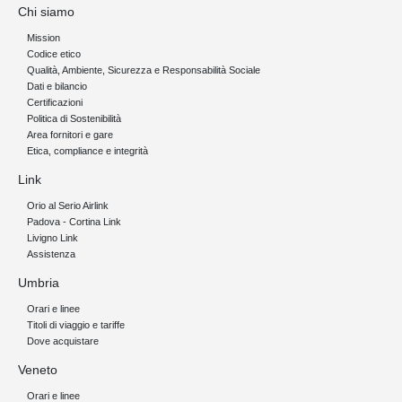
Chi siamo
Mission
Codice etico
Qualità, Ambiente, Sicurezza e Responsabilità Sociale
Dati e bilancio
Certificazioni
Politica di Sostenibilità
Area fornitori e gare
Etica, compliance e integrità
Link
Orio al Serio Airlink
Padova - Cortina Link
Livigno Link
Assistenza
Umbria
Orari e linee
Titoli di viaggio e tariffe
Dove acquistare
Veneto
Orari e linee