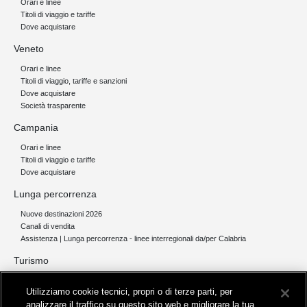
Orari e linee
Titoli di viaggio e tariffe
Dove acquistare
Veneto
Orari e linee
Titoli di viaggio, tariffe e sanzioni
Dove acquistare
Società trasparente
Campania
Orari e linee
Titoli di viaggio e tariffe
Dove acquistare
Lunga percorrenza
Nuove destinazioni 2026
Canali di vendita
Assistenza | Lunga percorrenza - linee interregionali da/per Calabria
Turismo
Collegamento The Mall Firenze | Servizio THE MALL BY BUS
Utilizziamo cookie tecnici, propri o di terze parti, per
Servizi per aeroporti
analizzare il traffico su questo sito web e migliorare la tua
Servizi di noleggio con conducente