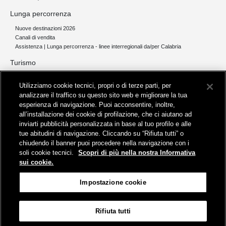
Lunga percorrenza
Nuove destinazioni 2026
Canali di vendita
Assistenza | Lunga percorrenza - linee interregionali da/per Calabria
Turismo
Collegamento The Mall Firenze | Servizio THE MALL BY BUS
Utilizziamo cookie tecnici, propri o di terze parti, per
Servizi per aeroporti
analizzare il traffico su questo sito web e migliorare la tua
Servizi di noleggio con conducente
esperienza di navigazione. Puoi acconsentire, inoltre,
Servizio di navigazione sul Lago Trasimeno
all’installazione dei cookie di profilazione, che ci aiutano ad
News e comunicati stampa
inviarti pubblicità personalizzata in base al tuo profilo e alle
tue abitudini di navigazione. Cliccando su “Rifiuta tutti” o
Comunicati stampa
chiudendo il banner puoi procedere nella navigazione con i
Busitalia – Sita Nord
, Gruppo FS Italiane, è attiva nei servizi di
soli cookie tecnici.
Scopri di più nella nostra Informativa
trasporto locale in Italia ed all'estero, che gestisce direttamente o
sui cookie.
attraverso società controllate.
Sede Amministrativa:
Viale Fratelli Rosselli, 80 - 50123 Firenze
Impostazione cookie
Sede Legale:
P.zza della Croce Rossa, 1 - 00161 Roma
Rifiuta tutti