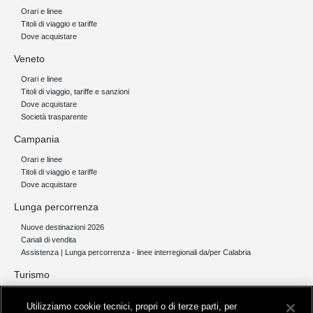
Orari e linee
Titoli di viaggio e tariffe
Dove acquistare
Veneto
Orari e linee
Titoli di viaggio, tariffe e sanzioni
Dove acquistare
Società trasparente
Campania
Orari e linee
Titoli di viaggio e tariffe
Dove acquistare
Lunga percorrenza
Nuove destinazioni 2026
Canali di vendita
Assistenza | Lunga percorrenza - linee interregionali da/per Calabria
Turismo
Collegamento The Mall Firenze | Servizio THE MALL BY BUS
Utilizziamo cookie tecnici, propri o di terze parti, per
Servizi per aeroporti