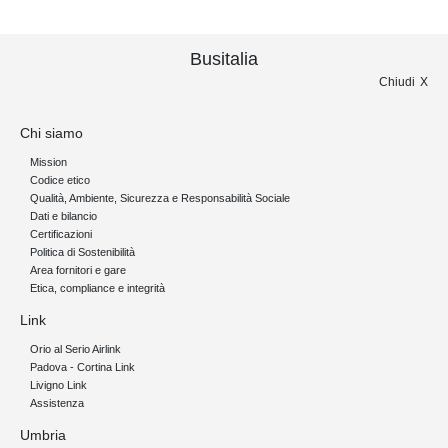
Busitalia
Chiudi
Chi siamo
Mission
Codice etico
Qualità, Ambiente, Sicurezza e Responsabilità Sociale
Dati e bilancio
Certificazioni
Politica di Sostenibilità
Area fornitori e gare
Etica, compliance e integrità
Link
Orio al Serio Airlink
Padova - Cortina Link
Livigno Link
Assistenza
Umbria