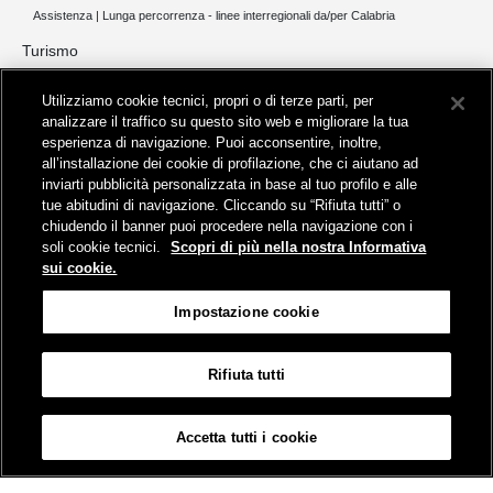
Assistenza | Lunga percorrenza - linee interregionali da/per Calabria
Turismo
Collegamento The Mall Firenze | Servizio THE MALL BY BUS
Utilizziamo cookie tecnici, propri o di terze parti, per
Servizi per aeroporti
analizzare il traffico su questo sito web e migliorare la tua
Servizi di noleggio con conducente
esperienza di navigazione. Puoi acconsentire, inoltre,
Servizio di navigazione sul Lago Trasimeno
all’installazione dei cookie di profilazione, che ci aiutano ad
News e comunicati stampa
inviarti pubblicità personalizzata in base al tuo profilo e alle
tue abitudini di navigazione. Cliccando su “Rifiuta tutti” o
Comunicati stampa
chiudendo il banner puoi procedere nella navigazione con i
Busitalia – Sita Nord
, Gruppo FS Italiane, è attiva nei servizi di
soli cookie tecnici.
Scopri di più nella nostra Informativa
trasporto locale in Italia ed all'estero, che gestisce direttamente o
sui cookie.
attraverso società controllate.
Sede Amministrativa:
Viale Fratelli Rosselli, 80 - 50123 Firenze
Impostazione cookie
Sede Legale:
P.zza della Croce Rossa, 1 - 00161 Roma
Rifiuta tutti
Informativa sui cookies
Accessibilità
Mappa
Impostazione cookie
Accetta tutti i cookie
© Gruppo FS Italiane 2019
Contatti e Assistenza
Termini e condizioni
Protezione dati personali
Partita Iva Busitalia - Sita Nord S.r.l. 06473721006