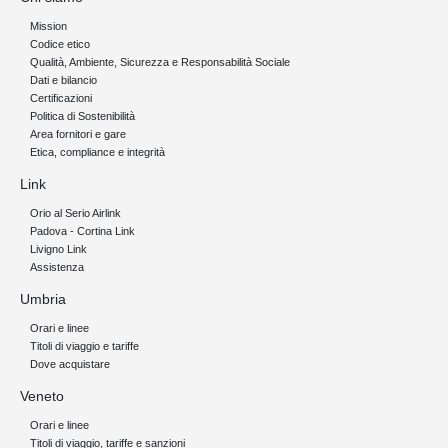
Mission
Codice etico
Qualità, Ambiente, Sicurezza e Responsabilità Sociale
Dati e bilancio
Certificazioni
Politica di Sostenibilità
Area fornitori e gare
Etica, compliance e integrità
Link
Orio al Serio Airlink
Padova - Cortina Link
Livigno Link
Assistenza
Umbria
Orari e linee
Titoli di viaggio e tariffe
Dove acquistare
Veneto
Orari e linee
Titoli di viaggio, tariffe e sanzioni