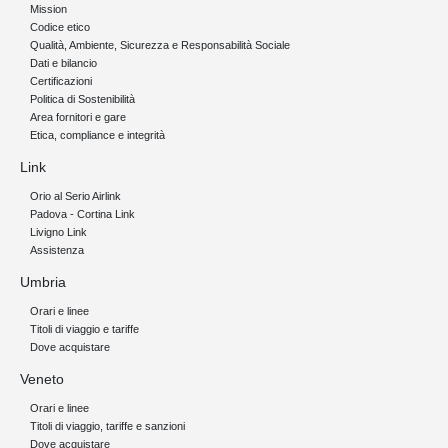
Mission
Codice etico
Qualità, Ambiente, Sicurezza e Responsabilità Sociale
Dati e bilancio
Certificazioni
Politica di Sostenibilità
Area fornitori e gare
Etica, compliance e integrità
Link
Orio al Serio Airlink
Padova - Cortina Link
Livigno Link
Assistenza
Umbria
Orari e linee
Titoli di viaggio e tariffe
Dove acquistare
Veneto
Orari e linee
Titoli di viaggio, tariffe e sanzioni
Dove acquistare