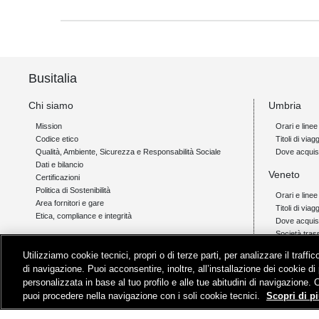
Busitalia
Chi siamo
Umbria
Mission
Orari e linee
Codice etico
Titoli di viagg
Qualità, Ambiente, Sicurezza e Responsabilità Sociale
Dove acquis
Dati e bilancio
Veneto
Certificazioni
Politica di Sostenibilità
Orari e linee
Area fornitori e gare
Titoli di viag
Etica, compliance e integrità
Dove acquis
Società tras
Link
Utilizziamo cookie tecnici, propri o di terze parti, per analizzare il traff
Campania
Orio al Serio Airlink
di navigazione. Puoi acconsentire, inoltre, all’installazione dei cookie di 
Padova - Cortina Link
Orari e linee
personalizzata in base al tuo profilo e alle tue abitudini di navigazione. 
Livigno Link
Titoli di viagg
puoi procedere nella navigazione con i soli cookie tecnici.
Scopri di pi
Assistenza
Dove acquis