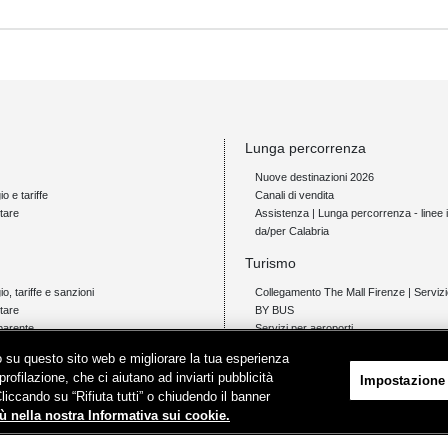
Lunga percorrenza
Nuove destinazioni 2026
io e tariffe
Canali di vendita
tare
Assistenza | Lunga percorrenza - linee i
da/per Calabria
Turismo
gio, tariffe e sanzioni
Collegamento The Mall Firenze | Servi
tare
BY BUS
parente
Servizi per aeroporti
Servizi di noleggio con conducente
ico su questo sito web e migliorare la tua esperienza
Servizio di navigazione sul Lago Trasi
profilazione, che ci aiutano ad inviarti pubblicità
Impostazione
News e comunicati stampa
Cliccando su “Rifiuta tutti” o chiudendo il banner
io e tariffe
ù nella nostra Informativa sui cookie.
tare
Comunicati stampa