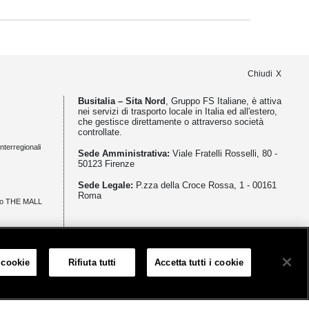
Chiudi
Busitalia – Sita Nord
, Gruppo FS Italiane, è attiva
nei servizi di trasporto locale in Italia ed all'estero,
che gestisce direttamente o attraverso società
controllate.
nterregionali
Sede Amministrativa:
Viale Fratelli Rosselli, 80 -
50123 Firenze
Sede Legale:
P.zza della Croce Rossa, 1 - 00161
Roma
zio THE MALL
meno
 cookie
Rifiuta tutti
Accetta tutti i cookie