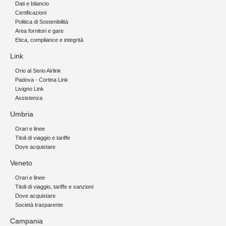
Dati e bilancio
Certificazioni
Politica di Sostenibilità
Area fornitori e gare
Etica, compliance e integrità
Link
Orio al Serio Airlink
Padova - Cortina Link
Livigno Link
Assistenza
Umbria
Orari e linee
Titoli di viaggio e tariffe
Dove acquistare
Veneto
Orari e linee
Titoli di viaggio, tariffe e sanzioni
Dove acquistare
Società trasparente
Campania