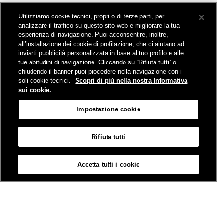
Collegamento The Mall Firenze | Servizio THE MALL BY BUS
Utilizziamo cookie tecnici, propri o di terze parti, per
Servizi per aeroporti
analizzare il traffico su questo sito web e migliorare la tua
Servizi di noleggio con conducente
esperienza di navigazione. Puoi acconsentire, inoltre,
Servizio di navigazione sul Lago Trasimeno
all’installazione dei cookie di profilazione, che ci aiutano ad
News e comunicati stampa
inviarti pubblicità personalizzata in base al tuo profilo e alle
tue abitudini di navigazione. Cliccando su “Rifiuta tutti” o
Comunicati stampa
chiudendo il banner puoi procedere nella navigazione con i
Busitalia – Sita Nord
, Gruppo FS Italiane, è attiva nei servizi di
soli cookie tecnici.
Scopri di più nella nostra Informativa
trasporto locale in Italia ed all'estero, che gestisce direttamente o
sui cookie.
attraverso società controllate.
Sede Amministrativa:
Viale Fratelli Rosselli, 80 - 50123 Firenze
Impostazione cookie
Sede Legale:
P.zza della Croce Rossa, 1 - 00161 Roma
Rifiuta tutti
Informativa sui cookies
Accessibilità
Mappa
Impostazione cookie
Accetta tutti i cookie
© Gruppo FS Italiane 2019
Contatti e Assistenza
Termini e condizioni
Protezione dati personali
Partita Iva Busitalia - Sita Nord S.r.l. 06473721006