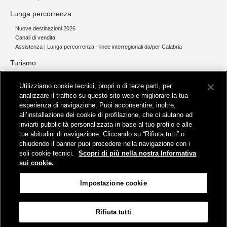
Lunga percorrenza
Nuove destinazioni 2026
Canali di vendita
Assistenza | Lunga percorrenza - linee interregionali da/per Calabria
Turismo
Collegamento The Mall Firenze | Servizio THE MALL BY BUS
Utilizziamo cookie tecnici, propri o di terze parti, per
Servizi per aeroporti
analizzare il traffico su questo sito web e migliorare la tua
Servizi di noleggio con conducente
esperienza di navigazione. Puoi acconsentire, inoltre,
Servizio di navigazione sul Lago Trasimeno
all’installazione dei cookie di profilazione, che ci aiutano ad
News e comunicati stampa
inviarti pubblicità personalizzata in base al tuo profilo e alle
tue abitudini di navigazione. Cliccando su “Rifiuta tutti” o
Comunicati stampa
chiudendo il banner puoi procedere nella navigazione con i
Busitalia – Sita Nord
, Gruppo FS Italiane, è attiva nei servizi di
soli cookie tecnici.
Scopri di più nella nostra Informativa
trasporto locale in Italia ed all'estero, che gestisce direttamente o
sui cookie.
attraverso società controllate.
Sede Amministrativa:
Viale Fratelli Rosselli, 80 - 50123 Firenze
Impostazione cookie
Sede Legale:
P.zza della Croce Rossa, 1 - 00161 Roma
Rifiuta tutti