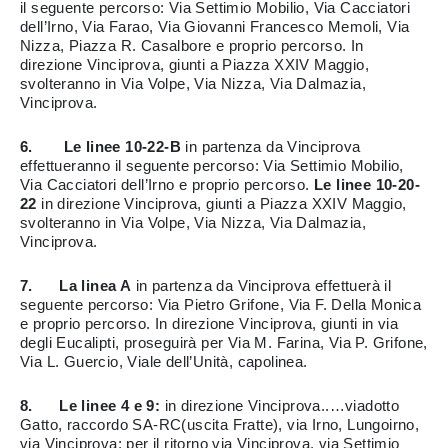
il seguente percorso: Via Settimio Mobilio, Via Cacciatori
dell’Irno, Via Farao, Via Giovanni Francesco Memoli, Via
Nizza, Piazza R. Casalbore e proprio percorso. In
direzione Vinciprova, giunti a Piazza XXIV Maggio,
svolteranno in Via Volpe, Via Nizza, Via Dalmazia,
Vinciprova.
6.
Le linee 10-22-B
in partenza da Vinciprova
effettueranno il seguente percorso: Via Settimio Mobilio,
Via Cacciatori dell’Irno e proprio percorso.
Le linee 10-20-
22
in direzione Vinciprova, giunti a Piazza XXIV Maggio,
svolteranno in Via Volpe, Via Nizza, Via Dalmazia,
Vinciprova.
7. La linea A
in partenza da Vinciprova effettuerà il
seguente percorso: Via Pietro Grifone, Via F. Della Monica
e proprio percorso. In direzione Vinciprova, giunti in via
degli Eucalipti, proseguirà per Via M. Farina, Via P. Grifone,
Via L. Guercio, Viale dell’Unità, capolinea.
8.
Le linee 4 e 9:
in direzione Vinciprova..…viadotto
Gatto, raccordo SA-RC(uscita Fratte), via Irno, Lungoirno,
via Vinciprova; per il ritorno via Vinciprova, via Settimio