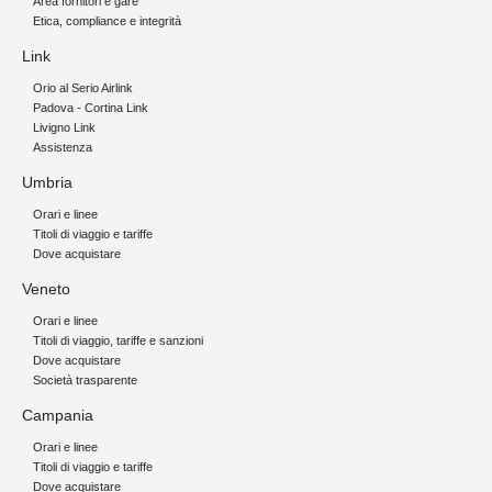
Area fornitori e gare
Etica, compliance e integrità
Link
Orio al Serio Airlink
Padova - Cortina Link
Livigno Link
Assistenza
Umbria
Orari e linee
Titoli di viaggio e tariffe
Dove acquistare
Veneto
Orari e linee
Titoli di viaggio, tariffe e sanzioni
Dove acquistare
Società trasparente
Campania
Orari e linee
Titoli di viaggio e tariffe
Dove acquistare