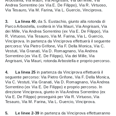
Arbostella, Via Mauri, Via Angrisani, Via dei Mille, Via
Andrea Sorrentino (ex Via E. De Filippo), Via R. Virtuoso,
Via Tesauro, Via M. Farina, Via L. Guercio, Vinciprova.
3. La linea 40
, da S. Eustachio, giunto alla rotonda di
Parco Arbostella, svolterà in Via Mauri, Via Angrisani, Via
dei Mille, Via Andrea Sorrentino (ex Via E. De Filippo), Via
R. Virtuoso, Via Tesauro, Via M. Farina, Via L. Guercio,
Vinciprova. In partenza da Vinciprova effettuerà il seguente
percorso: Via Pietro Grifone, Via F. Della Monica, Via C.
Vestuti, Via Granati, Via D. Romagnano, Via Andrea
Sorrentino (ex Via E. De Filippo), Via dei Mille, Via
Angrisani, Via Mauri, rotonda Arbostella e proprio percorso.
4. La linea 25
in partenza da Vinciprova effettuerà il
seguente percorso: Via Pietro Grifone, Via F. Della Monica,
Via C. Vestuti, Via Granati, Via D. Romagnano, Via Andrea
Sorrentino (ex Via E. De Filippo) e proprio percorso. In
direzione Vinciprova, giunto in Via Andrea Sorrentino (ex
Via E. De Filippo) proseguirà per Via R. Virtuoso, Via
Tesauro, Via M. Farina, Via L. Guercio, Vinciprova.
5. Le linee 2-39
in partenza da Vinciprova effettueranno