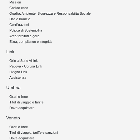
Mission
Codice etico
Qualità, Ambiente, Sicurezza e Responsabilità Sociale
Dati e bilancio
Certificazioni
Politica di Sostenibilità
Area fornitori e gare
Etica, compliance e integrità
Link
Orio al Serio Airlink
Padova - Cortina Link
Livigno Link
Assistenza
Umbria
Orari e linee
Titoli di viaggio e tariffe
Dove acquistare
Veneto
Orari e linee
Titoli di viaggio, tariffe e sanzioni
Dove acquistare