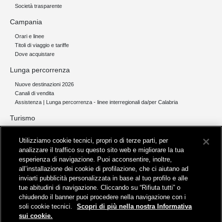
Società trasparente
Campania
Orari e linee
Titoli di viaggio e tariffe
Dove acquistare
Lunga percorrenza
Nuove destinazioni 2026
Canali di vendita
Assistenza | Lunga percorrenza - linee interregionali da/per Calabria
Turismo
Collegamento The Mall Firenze | Servizio THE MALL BY BUS
Utilizziamo cookie tecnici, propri o di terze parti, per
Servizi per aeroporti
analizzare il traffico su questo sito web e migliorare la tua
Servizi di noleggio con conducente
esperienza di navigazione. Puoi acconsentire, inoltre,
Servizio di navigazione sul Lago Trasimeno
all’installazione dei cookie di profilazione, che ci aiutano ad
News e comunicati stampa
inviarti pubblicità personalizzata in base al tuo profilo e alle
tue abitudini di navigazione. Cliccando su “Rifiuta tutti” o
Comunicati stampa
chiudendo il banner puoi procedere nella navigazione con i
Busitalia – Sita Nord
, Gruppo FS Italiane, è attiva nei servizi di
soli cookie tecnici.
Scopri di più nella nostra Informativa
trasporto locale in Italia ed all'estero, che gestisce direttamente o
sui cookie.
attraverso società controllate.