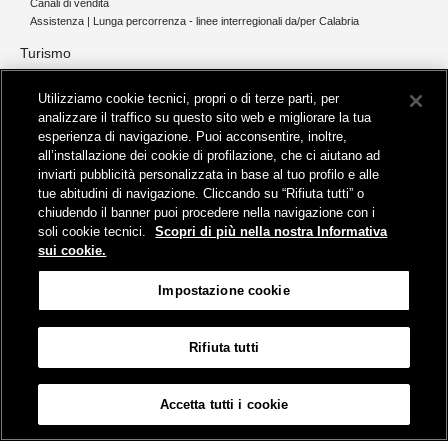
Canali di vendita
Assistenza | Lunga percorrenza - linee interregionali da/per Calabria
Turismo
Collegamento The Mall Firenze | Servizio THE MALL BY BUS
Utilizziamo cookie tecnici, propri o di terze parti, per
Servizi per aeroporti
analizzare il traffico su questo sito web e migliorare la tua
Servizi di noleggio con conducente
esperienza di navigazione. Puoi acconsentire, inoltre,
Servizio di navigazione sul Lago Trasimeno
all’installazione dei cookie di profilazione, che ci aiutano ad
News e comunicati stampa
inviarti pubblicità personalizzata in base al tuo profilo e alle
tue abitudini di navigazione. Cliccando su “Rifiuta tutti” o
Comunicati stampa
chiudendo il banner puoi procedere nella navigazione con i
Busitalia – Sita Nord
, Gruppo FS Italiane, è attiva nei servizi di
soli cookie tecnici.
Scopri di più nella nostra Informativa
trasporto locale in Italia ed all'estero, che gestisce direttamente o
sui cookie.
attraverso società controllate.
Sede Amministrativa:
Viale Fratelli Rosselli, 80 - 50123 Firenze
Impostazione cookie
Sede Legale:
P.zza della Croce Rossa, 1 - 00161 Roma
Rifiuta tutti
Informativa sui cookies
Accessibilità
Mappa
Impostazione cookie
Accetta tutti i cookie
© Gruppo FS Italiane 2019
Contatti e Assistenza
Termini e condizioni
Protezione dati personali
Partita Iva Busitalia - Sita Nord S.r.l. 06473721006