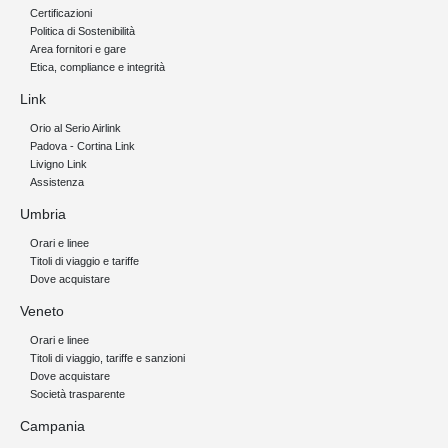
Certificazioni
Politica di Sostenibilità
Area fornitori e gare
Etica, compliance e integrità
Link
Orio al Serio Airlink
Padova - Cortina Link
Livigno Link
Assistenza
Umbria
Orari e linee
Titoli di viaggio e tariffe
Dove acquistare
Veneto
Orari e linee
Titoli di viaggio, tariffe e sanzioni
Dove acquistare
Società trasparente
Campania