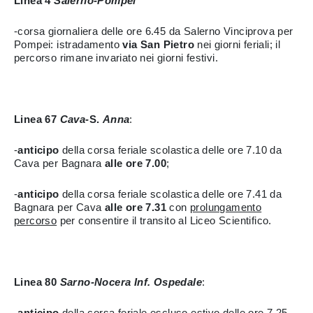
Linea 4
Salerno-Pompei
-corsa giornaliera delle ore 6.45 da Salerno Vinciprova per
Pompei: istradamento
via San Pietro
nei giorni feriali; il
percorso rimane invariato nei giorni festivi.
Linea 67
Cava-
S.
Anna
:
-
anticipo
della corsa feriale scolastica delle ore 7.10 da
Cava per Bagnara
alle ore 7.00
;
-
anticipo
della corsa feriale scolastica delle ore 7.41 da
Bagnara per Cava
alle ore 7.31
con
prolungamento
percorso
per consentire il transito al Liceo Scientifico.
Linea 80
Sarno-Nocera Inf. Ospedale
:
-
anticipo
della corsa feriale escluso estivo delle ore 7.25