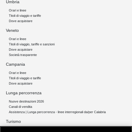
Umbria
Orari e linee
Titoli di viaggio e tariffe
Dove acquistare
Veneto
Orari e linee
Titoli di viaggio, tariffe e sanzioni
Dove acquistare
Società trasparente
Campania
Orari e linee
Titoli di viaggio e tariffe
Dove acquistare
Lunga percorrenza
Nuove destinazioni 2026
Canali di vendita
Assistenza | Lunga percorrenza - linee interregionali da/per Calabria
Turismo
Collegamento The Mall Firenze | Servizio THE MALL BY BUS