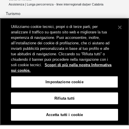
Assistenza | Lunga percorrenza - linee interregionali da/per Calabria
Turismo
Collegamento The Mall Firenze | Servizio THE MALL BY BUS
Utilizziamo cookie tecnici, propri o di terze parti, per
Servizi per aeroporti
analizzare il traffico su questo sito web e migliorare la tua
Servizi di noleggio con conducente
esperienza di navigazione. Puoi acconsentire, inoltre,
Servizio di navigazione sul Lago Trasimeno
all’installazione dei cookie di profilazione, che ci aiutano ad
News e comunicati stampa
inviarti pubblicità personalizzata in base al tuo profilo e alle
tue abitudini di navigazione. Cliccando su “Rifiuta tutti” o
Comunicati stampa
chiudendo il banner puoi procedere nella navigazione con i
Busitalia – Sita Nord
, Gruppo FS Italiane, è attiva nei servizi di
soli cookie tecnici.
Scopri di più nella nostra Informativa
trasporto locale in Italia ed all'estero, che gestisce direttamente o
sui cookie.
attraverso società controllate.
Sede Amministrativa:
Viale Fratelli Rosselli, 80 - 50123 Firenze
Impostazione cookie
Sede Legale:
P.zza della Croce Rossa, 1 - 00161 Roma
Rifiuta tutti
Informativa sui cookies
Accessibilità
Mappa
Impostazione cookie
Accetta tutti i cookie
© Gruppo FS Italiane 2019
Contatti e Assistenza
Termini e condizioni
Protezione dati personali
Partita Iva Busitalia - Sita Nord S.r.l. 06473721006