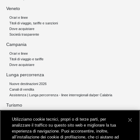
Veneto
Orari e linee
Titoli di viaggio, tariffe e sanzioni
Dove acquistare
Società trasparente
Campania
Orari e linee
Titoli di viaggio e tariffe
Dove acquistare
Lunga percorrenza
Nuove destinazioni 2026
Canali di vendita
Assistenza | Lunga percorrenza - linee interregionali da/per Calabria
Turismo
Collegamento The Mall Firenze | Servizio THE MALL BY BUS
Utilizziamo cookie tecnici, propri o di terze parti, per
Servizi per aeroporti
analizzare il traffico su questo sito web e migliorare la tua
Servizi di noleggio con conducente
esperienza di navigazione. Puoi acconsentire, inoltre,
Servizio di navigazione sul Lago Trasimeno
all’installazione dei cookie di profilazione, che ci aiutano ad