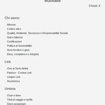
Busitalia
Chiudi
Chi siamo
Mission
Codice etico
Qualità, Ambiente, Sicurezza e Responsabilità Sociale
Dati e bilancio
Certificazioni
Politica di Sostenibilità
Area fornitori e gare
Etica, compliance e integrità
Link
Orio al Serio Airlink
Padova - Cortina Link
Livigno Link
Assistenza
Umbria
Orari e linee
Titoli di viaggio e tariffe
Dove acquistare