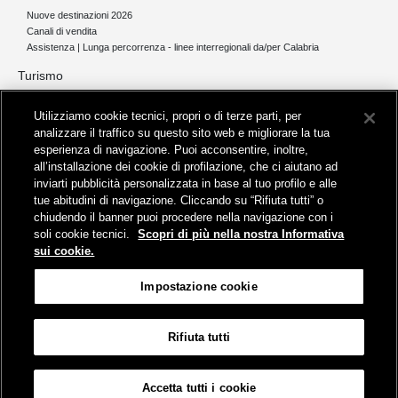
Nuove destinazioni 2026
Canali di vendita
Assistenza | Lunga percorrenza - linee interregionali da/per Calabria
Turismo
Collegamento The Mall Firenze | Servizio THE MALL BY BUS
Utilizziamo cookie tecnici, propri o di terze parti, per
Servizi per aeroporti
analizzare il traffico su questo sito web e migliorare la tua
Servizi di noleggio con conducente
esperienza di navigazione. Puoi acconsentire, inoltre,
Servizio di navigazione sul Lago Trasimeno
all’installazione dei cookie di profilazione, che ci aiutano ad
News e comunicati stampa
inviarti pubblicità personalizzata in base al tuo profilo e alle
tue abitudini di navigazione. Cliccando su “Rifiuta tutti” o
Comunicati stampa
chiudendo il banner puoi procedere nella navigazione con i
Busitalia – Sita Nord
, Gruppo FS Italiane, è attiva nei servizi di
soli cookie tecnici.
Scopri di più nella nostra Informativa
trasporto locale in Italia ed all'estero, che gestisce direttamente o
sui cookie.
attraverso società controllate.
Sede Amministrativa:
Viale Fratelli Rosselli, 80 - 50123 Firenze
Impostazione cookie
Sede Legale:
P.zza della Croce Rossa, 1 - 00161 Roma
Rifiuta tutti
Informativa sui cookies
Accessibilità
Mappa
Impostazione cookie
Accetta tutti i cookie