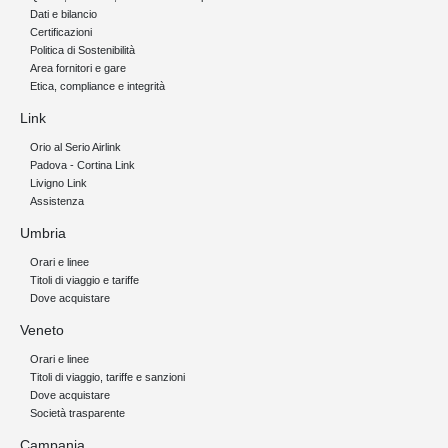
Dati e bilancio
Certificazioni
Politica di Sostenibilità
Area fornitori e gare
Etica, compliance e integrità
Link
Orio al Serio Airlink
Padova - Cortina Link
Livigno Link
Assistenza
Umbria
Orari e linee
Titoli di viaggio e tariffe
Dove acquistare
Veneto
Orari e linee
Titoli di viaggio, tariffe e sanzioni
Dove acquistare
Società trasparente
Campania