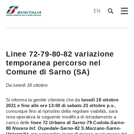
EN
Linee 72-79-80-82 variazione
temporanea percorso nel
Comune di Sarno (SA)
Da lunedì 18 ottobre
Si informa la gentile clientela che da
lunedì 18
ottobre
2021 e fino alle ore 13:00 di sabato 23 ottobre p.v.
,
comunque fino al ripristino della regolare viabilità,
sarà
resa operativa la seguente modifica di istradamento a
carico delle
linee 72
Urbano di Sarno
-79
Codola-Sarno
-
80
Nocera Inf. Ospedale-Sarno
-82
S.Marzano-Sarno-
Università
,
per consentire lavori di messa in sicurezza del