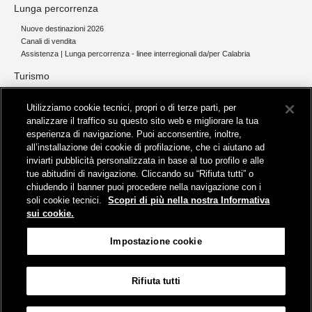
Lunga percorrenza
Nuove destinazioni 2026
Canali di vendita
Assistenza | Lunga percorrenza - linee interregionali da/per Calabria
Turismo
Collegamento The Mall Firenze | Servizio THE MALL BY BUS
Utilizziamo cookie tecnici, propri o di terze parti, per
Servizi per aeroporti
analizzare il traffico su questo sito web e migliorare la tua
Servizi di noleggio con conducente
esperienza di navigazione. Puoi acconsentire, inoltre,
Servizio di navigazione sul Lago Trasimeno
all’installazione dei cookie di profilazione, che ci aiutano ad
News e comunicati stampa
inviarti pubblicità personalizzata in base al tuo profilo e alle
tue abitudini di navigazione. Cliccando su “Rifiuta tutti” o
Comunicati stampa
chiudendo il banner puoi procedere nella navigazione con i
Busitalia – Sita Nord
, Gruppo FS Italiane, è attiva nei servizi di
soli cookie tecnici.
Scopri di più nella nostra Informativa
trasporto locale in Italia ed all'estero, che gestisce direttamente o
sui cookie.
attraverso società controllate.
Sede Amministrativa:
Viale Fratelli Rosselli, 80 - 50123 Firenze
Impostazione cookie
Sede Legale:
P.zza della Croce Rossa, 1 - 00161 Roma
Rifiuta tutti