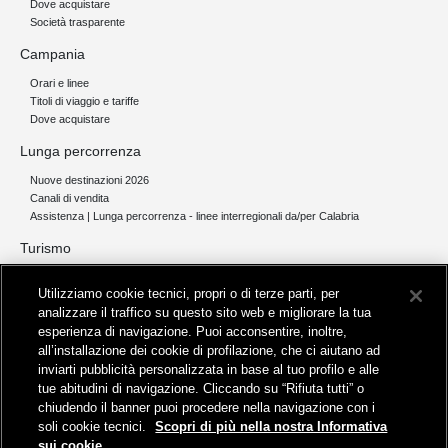
Dove acquistare
Società trasparente
Campania
Orari e linee
Titoli di viaggio e tariffe
Dove acquistare
Lunga percorrenza
Nuove destinazioni 2026
Canali di vendita
Assistenza | Lunga percorrenza - linee interregionali da/per Calabria
Turismo
Collegamento The Mall Firenze | Servizio THE MALL BY BUS
Utilizziamo cookie tecnici, propri o di terze parti, per
Servizi per aeroporti
analizzare il traffico su questo sito web e migliorare la tua
Servizi di noleggio con conducente
esperienza di navigazione. Puoi acconsentire, inoltre,
Servizio di navigazione sul Lago Trasimeno
all’installazione dei cookie di profilazione, che ci aiutano ad
News e comunicati stampa
inviarti pubblicità personalizzata in base al tuo profilo e alle
tue abitudini di navigazione. Cliccando su “Rifiuta tutti” o
Comunicati stampa
chiudendo il banner puoi procedere nella navigazione con i
Busitalia – Sita Nord
, Gruppo FS Italiane, è attiva nei servizi di
soli cookie tecnici.
Scopri di più nella nostra Informativa
trasporto locale in Italia ed all'estero, che gestisce direttamente o
sui cookie.