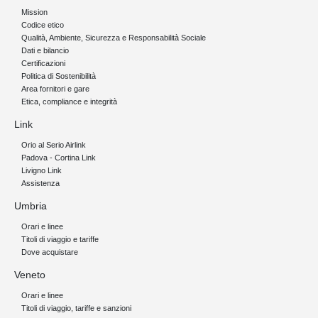
Mission
Codice etico
Qualità, Ambiente, Sicurezza e Responsabilità Sociale
Dati e bilancio
Certificazioni
Politica di Sostenibilità
Area fornitori e gare
Etica, compliance e integrità
Link
Orio al Serio Airlink
Padova - Cortina Link
Livigno Link
Assistenza
Umbria
Orari e linee
Titoli di viaggio e tariffe
Dove acquistare
Veneto
Orari e linee
Titoli di viaggio, tariffe e sanzioni