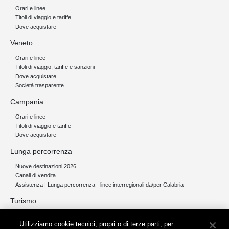
Orari e linee
Titoli di viaggio e tariffe
Dove acquistare
Veneto
Orari e linee
Titoli di viaggio, tariffe e sanzioni
Dove acquistare
Società trasparente
Campania
Orari e linee
Titoli di viaggio e tariffe
Dove acquistare
Lunga percorrenza
Nuove destinazioni 2026
Canali di vendita
Assistenza | Lunga percorrenza - linee interregionali da/per Calabria
Turismo
Collegamento The Mall Firenze | Servizio THE MALL BY BUS
Utilizziamo cookie tecnici, propri o di terze parti, per
Servizi per aeroporti