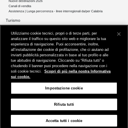
Nuove destinazioni 2026
Canali di vendita
Assistenza | Lunga percorrenza - linee interregionali da/per Calabria
Turismo
Collegamento The Mall Firenze | Servizio THE MALL BY BUS
Utilizziamo cookie tecnici, propri o di terze parti, per
Servizi per aeroporti
analizzare il traffico su questo sito web e migliorare la tua
Servizi di noleggio con conducente
esperienza di navigazione. Puoi acconsentire, inoltre,
Servizio di navigazione sul Lago Trasimeno
all’installazione dei cookie di profilazione, che ci aiutano ad
News e comunicati stampa
inviarti pubblicità personalizzata in base al tuo profilo e alle
tue abitudini di navigazione. Cliccando su “Rifiuta tutti” o
Comunicati stampa
chiudendo il banner puoi procedere nella navigazione con i
Busitalia – Sita Nord
, Gruppo FS Italiane, è attiva nei servizi di
soli cookie tecnici.
Scopri di più nella nostra Informativa
trasporto locale in Italia ed all'estero, che gestisce direttamente o
sui cookie.
attraverso società controllate.
Sede Amministrativa:
Viale Fratelli Rosselli, 80 - 50123 Firenze
Impostazione cookie
Sede Legale:
P.zza della Croce Rossa, 1 - 00161 Roma
Rifiuta tutti
Informativa sui cookies
Accessibilità
Mappa
Impostazione cookie
Accetta tutti i cookie
© Gruppo FS Italiane 2019
Contatti e Assistenza
Termini e condizioni