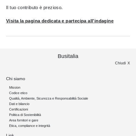
Il tuo contributo è prezioso.
Visita la pagina dedicata e partecipa all'indagine
Busitalia
Chiudi
Chi siamo
Mission
Codice etico
Qualità, Ambiente, Sicurezza e Responsabilità Sociale
Dati e bilancio
Certificazioni
Politica di Sostenibilità
Area fornitori e gare
Etica, compliance e integrità
Link