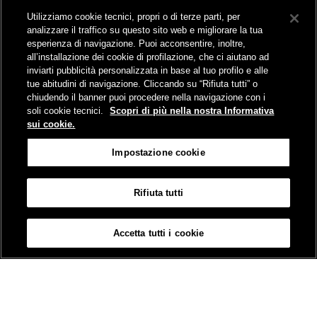
Collegamento The Mall Firenze | Servizio THE MALL BY BUS
Utilizziamo cookie tecnici, propri o di terze parti, per
Servizi per aeroporti
analizzare il traffico su questo sito web e migliorare la tua
Servizi di noleggio con conducente
esperienza di navigazione. Puoi acconsentire, inoltre,
Servizio di navigazione sul Lago Trasimeno
all’installazione dei cookie di profilazione, che ci aiutano ad
News e comunicati stampa
inviarti pubblicità personalizzata in base al tuo profilo e alle
tue abitudini di navigazione. Cliccando su “Rifiuta tutti” o
Comunicati stampa
chiudendo il banner puoi procedere nella navigazione con i
Busitalia – Sita Nord
, Gruppo FS Italiane, è attiva nei servizi di
soli cookie tecnici.
Scopri di più nella nostra Informativa
trasporto locale in Italia ed all'estero, che gestisce direttamente o
sui cookie.
attraverso società controllate.
Sede Amministrativa:
Viale Fratelli Rosselli, 80 - 50123 Firenze
Impostazione cookie
Sede Legale:
P.zza della Croce Rossa, 1 - 00161 Roma
Rifiuta tutti
Informativa sui cookies
Accessibilità
Mappa
Impostazione cookie
Accetta tutti i cookie
© Gruppo FS Italiane 2019
Contatti e Assistenza
Termini e condizioni
Protezione dati personali
Partita Iva Busitalia - Sita Nord S.r.l. 06473721006