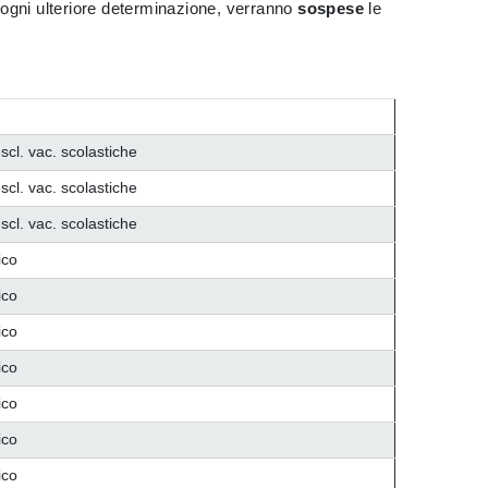
o ogni ulteriore determinazione, verranno
sospese
le
scl. vac. scolastiche
scl. vac. scolastiche
scl. vac. scolastiche
ico
ico
ico
ico
ico
ico
ico