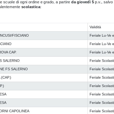
le scuole di ogni ordine e grado, a partire
da giovedì 5
p.v., salv
alentemente
scolastica
:
Validità
ANCUSI/FISCIANO
Feriale Lu-Ve e
ISCIANO
Feriale Lu-Ve e
ROVA CAP.
Feriale Lu-Ve e
FS SALERNO
Feriale Scolast
ONE FS SALERNO
Feriale Scolast
(CAP.)
Feriale Scolast
P.)
Feriale Scolast
IESA
Feriale Scolast
IESA
Feriale Scolast
UORNI CAPOLINEA
Feriale Scolast