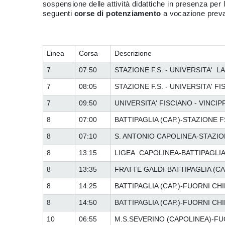
sospensione delle attività didattiche in presenza per 
seguenti
corse di potenziamento
a vocazione prev
Linea
Corsa
Descrizione
7
07:50
STAZIONE F.S. - UNIVERSITA' L
7
08:05
STAZIONE F.S. - UNIVERSITA' F
7
09:50
UNIVERSITA' FISCIANO - VINCIP
8
07:00
BATTIPAGLIA (CAP.)-STAZIONE 
8
07:10
S. ANTONIO CAPOLINEA-STAZI
8
13:15
LIGEA CAPOLINEA-BATTIPAGLIA 
8
13:35
FRATTE GALDI-BATTIPAGLIA (CA
8
14:25
BATTIPAGLIA (CAP.)-FUORNI CH
8
14:50
BATTIPAGLIA (CAP.)-FUORNI CH
10
06:55
M.S.SEVERINO (CAPOLINEA)-F