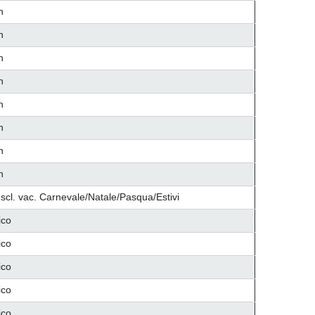
n
n
n
n
n
n
n
n
scl. vac. Carnevale/Natale/Pasqua/Estivi
ico
ico
ico
ico
ico