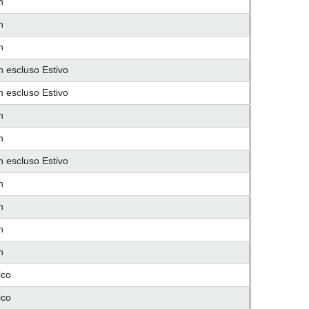
n
n
n
n escluso Estivo
n escluso Estivo
n
n
n escluso Estivo
n
n
n
n
ico
ico