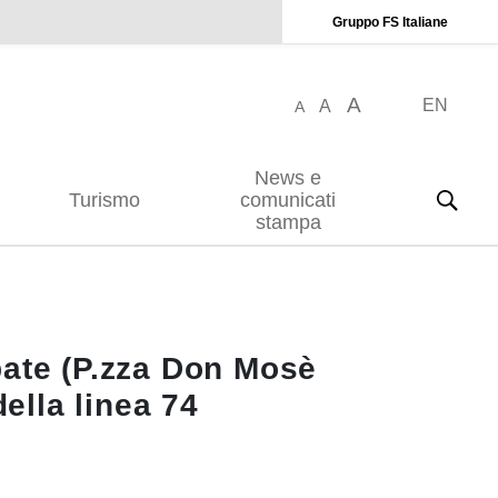
Gruppo FS Italiane
A
EN
A
A
News e
Turismo
comunicati
stampa
bate (P.zza Don Mosè
ella linea 74