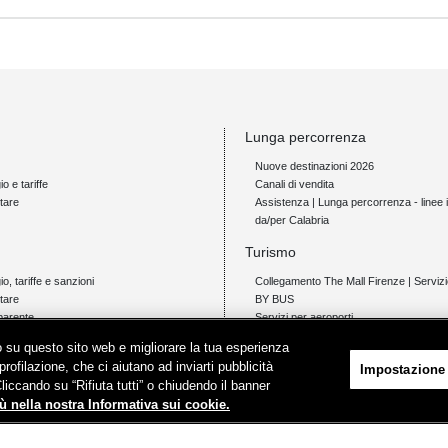
Lunga percorrenza
Nuove destinazioni 2026
io e tariffe
Canali di vendita
tare
Assistenza | Lunga percorrenza - linee i
da/per Calabria
Turismo
gio, tariffe e sanzioni
Collegamento The Mall Firenze | Servi
tare
BY BUS
parente
Servizi per aeroporti
Servizi di noleggio con conducente
ico su questo sito web e migliorare la tua esperienza
Servizio di navigazione sul Lago Trasi
profilazione, che ci aiutano ad inviarti pubblicità
Impostazione
News e comunicati stampa
Cliccando su “Rifiuta tutti” o chiudendo il banner
io e tariffe
ù nella nostra Informativa sui cookie.
tare
Comunicati stampa