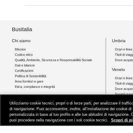
Busitalia
Chi siamo
Umbria
Mission
Orari e linee
Codice etico
Titoli di viagg
Qualità, Ambiente, Sicurezza e Responsabilità Sociale
Dove acquis
Dati e bilancio
Veneto
Certificazioni
Politica di Sostenibilità
Orari e linee
Area fornitori e gare
Titoli di viag
Etica, compliance e integrità
Dove acquis
Società tras
Link
Utilizziamo cookie tecnici, propri o di terze parti, per analizzare il traff
Campania
Orio al Serio Airlink
di navigazione. Puoi acconsentire, inoltre, all’installazione dei cookie di 
Padova - Cortina Link
Orari e linee
personalizzata in base al tuo profilo e alle tue abitudini di navigazione. 
Livigno Link
Titoli di viagg
puoi procedere nella navigazione con i soli cookie tecnici.
Scopri di pi
Assistenza
Dove acquis