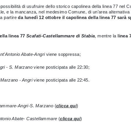
possibilità di usufruire dello storico capolinea della linea 77
nel C
ale, e la mancanza, nel medesimo Comune, di un’area alternativa a 
 a partire
da lunedì 12 ottobre
il capolinea della linea 77
sarà
s
lla linea 77
Scafati-Castellammare di Stabia
, mentre la
linea 
nt’Antonio Abate-Angri
viene soppressa;
gri - S. Marzano
viene posticipata alle 22:30;
 Marzano - Angri
viene posticipata alle 22:45.
lammare-Angri-S. Marzano
(
clicca qui
)
ntonio Abate- Castellammare
(
clicca qui
)