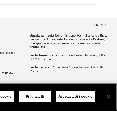
Chiudi
Busitalia – Sita Nord
, Gruppo FS Italiane, è attiva
nei servizi di trasporto locale in Italia ed all'estero,
che gestisce direttamente o attraverso società
controllate.
nterregionali
Sede Amministrativa:
Viale Fratelli Rosselli, 80 -
50123 Firenze
Sede Legale:
P.zza della Croce Rossa, 1 - 00161
Roma
zio THE MALL
meno
 cookie
Rifiuta tutti
Accetta tutti i cookie