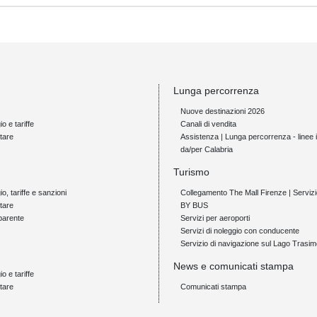
Lunga percorrenza
Nuove destinazioni 2026
io e tariffe
Canali di vendita
tare
Assistenza | Lunga percorrenza - linee i
da/per Calabria
Turismo
gio, tariffe e sanzioni
Collegamento The Mall Firenze | Servi
tare
BY BUS
parente
Servizi per aeroporti
Servizi di noleggio con conducente
Servizio di navigazione sul Lago Trasi
News e comunicati stampa
io e tariffe
tare
Comunicati stampa