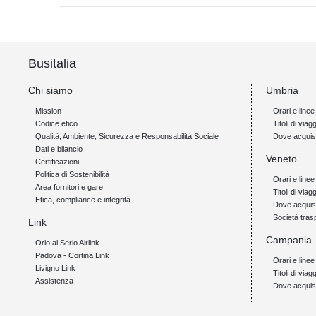
Busitalia
Chi siamo
Umbria
Mission
Orari e linee
Codice etico
Titoli di viagg
Qualità, Ambiente, Sicurezza e Responsabilità Sociale
Dove acquis
Dati e bilancio
Veneto
Certificazioni
Politica di Sostenibilità
Orari e linee
Area fornitori e gare
Titoli di viag
Etica, compliance e integrità
Dove acquis
Società tras
Link
Campania
Orio al Serio Airlink
Padova - Cortina Link
Orari e linee
Livigno Link
Titoli di viagg
Assistenza
Dove acquis