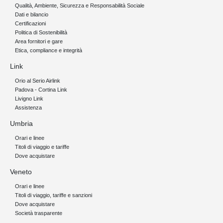
Qualità, Ambiente, Sicurezza e Responsabilità Sociale
Dati e bilancio
Certificazioni
Politica di Sostenibilità
Area fornitori e gare
Etica, compliance e integrità
Link
Orio al Serio Airlink
Padova - Cortina Link
Livigno Link
Assistenza
Umbria
Orari e linee
Titoli di viaggio e tariffe
Dove acquistare
Veneto
Orari e linee
Titoli di viaggio, tariffe e sanzioni
Dove acquistare
Società trasparente