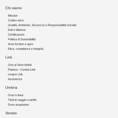
Chi siamo
Mission
Codice etico
Qualità, Ambiente, Sicurezza e Responsabilità Sociale
Dati e bilancio
Certificazioni
Politica di Sostenibilità
Area fornitori e gare
Etica, compliance e integrità
Link
Orio al Serio Airlink
Padova - Cortina Link
Livigno Link
Assistenza
Umbria
Orari e linee
Titoli di viaggio e tariffe
Dove acquistare
Veneto