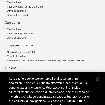
Orari e linee
Titoli di viaggio, tariffe e sanzioni
Dove acquistare
Società trasparente
Campania
Orari e linee
Titoli di viaggio e tariffe
Dove acquistare
Lunga percorrenza
Nuove destinazioni 2026
Canali di vendita
Assistenza | Lunga percorrenza - linee interregionali da/per Calabria
Turismo
Collegamento The Mall Firenze | Servizio THE MALL BY BUS
Utilizziamo cookie tecnici, propri o di terze parti, per
Servizi per aeroporti
analizzare il traffico su questo sito web e migliorare la tua
Servizi di noleggio con conducente
esperienza di navigazione. Puoi acconsentire, inoltre,
Servizio di navigazione sul Lago Trasimeno
all’installazione dei cookie di profilazione, che ci aiutano ad
News e comunicati stampa
inviarti pubblicità personalizzata in base al tuo profilo e alle
tue abitudini di navigazione. Cliccando su “Rifiuta tutti” o
Comunicati stampa