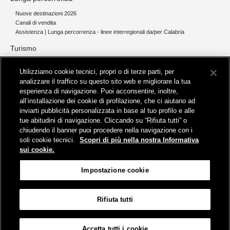
Nuove destinazioni 2026
Canali di vendita
Assistenza | Lunga percorrenza - linee interregionali da/per Calabria
Turismo
Collegamento The Mall Firenze | Servizio THE MALL BY BUS
Utilizziamo cookie tecnici, propri o di terze parti, per
Servizi per aeroporti
analizzare il traffico su questo sito web e migliorare la tua
Servizi di noleggio con conducente
esperienza di navigazione. Puoi acconsentire, inoltre,
Servizio di navigazione sul Lago Trasimeno
all’installazione dei cookie di profilazione, che ci aiutano ad
News e comunicati stampa
inviarti pubblicità personalizzata in base al tuo profilo e alle
tue abitudini di navigazione. Cliccando su “Rifiuta tutti” o
Comunicati stampa
chiudendo il banner puoi procedere nella navigazione con i
Busitalia – Sita Nord
, Gruppo FS Italiane, è attiva nei servizi di
soli cookie tecnici.
Scopri di più nella nostra Informativa
trasporto locale in Italia ed all'estero, che gestisce direttamente o
sui cookie.
attraverso società controllate.
Sede Amministrativa:
Viale Fratelli Rosselli, 80 - 50123 Firenze
Impostazione cookie
Sede Legale:
P.zza della Croce Rossa, 1 - 00161 Roma
Rifiuta tutti
Informativa sui cookies
Accessibilità
Mappa
Impostazione cookie
Accetta tutti i cookie